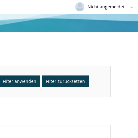
Nicht angemeldet
Deutsch
|
Englisch
Login
Versionsnummer: 2026.1.04.62421
Filter anwenden
Filter zurücksetzen
Status: