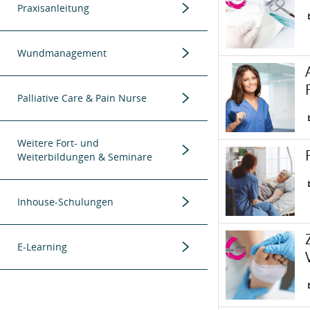
Weiterbildungen
Praxisanleitung
Menügruppe
Weiterbildungen
Wundmanagement
K
Menügruppe
Pflichtfortbildungen
ICW Lehrgänge
Palliative Care & Pain Nurse
Menügruppe
Rezertifizierungsseminare
Weiterbildungen
Weitere Fort- und
K
Weiterbildungen & Seminare
Menügruppe
Pflichtfortbildungen SAPV
Fort- und Weiterbildungen
Inhouse-Schulungen
K
Menügruppe
Tagesseminare
Themen
E-Learning
E-Learning Kurse