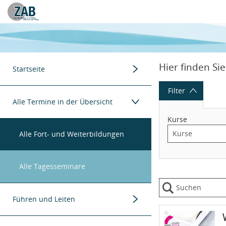
Datentabelle mit 23 Zeilen und 9 Spalten
Menügruppe
Hier finden Si
Startseite
Menügruppe
Filter
Zurück zur Homepage
Alle Termine in der Übersicht
Kurse
Alle Fort- und Weiterbildungen
Alle Tagesseminare
Menügruppe
Führen und Leiten
K
Menügruppe