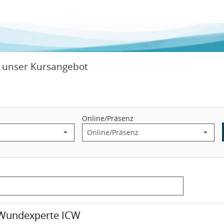
e unser Kursangebot
Online/Präsenz
Zeitraum: Dienstag, 18. August 2026 bis Freitag, 30. Oktober 2026
Veranstaltungsort:
urs: Wundexperte ICW
Wundexperte ICW