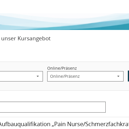
e unser Kursangebot
Online/Präsenz
Zeitraum: Mittwoch, 26. August 2026 bis Donnerstag, 27. August 2026
Veranstaltungsort:
urs: Aufbauqualifikation „Pain Nurse/Schmerzfachkraft - Basiskurs“ 
Aufbauqualifikation „Pain Nurse/Schmerzfachkraft - 