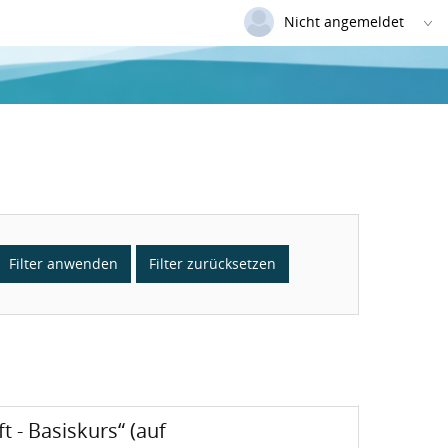
Nicht angemeldet
Deutsch
|
Englisch
Login
Versionsnummer: 2026.1.04.62421
Filter anwenden
Filter zurücksetzen
Status:
(auf Fachkraft Palliative Care)
Basiskurs“ (auf