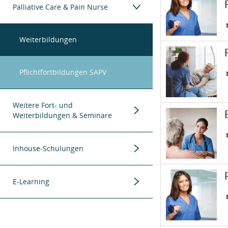
Pflichtfortbildungen
ICW Lehrgänge
Palliative Care & Pain Nurse
Rezertifizierungsseminare
Weiterbildungen
K
Pflichtfortbildungen SAPV
Menügruppe
Weitere Fort- und
K
Weiterbildungen & Seminare
Menügruppe
Fort- und Weiterbildungen
Inhouse-Schulungen
K
Menügruppe
Tagesseminare
Themen
E-Learning
E-Learning Kurse