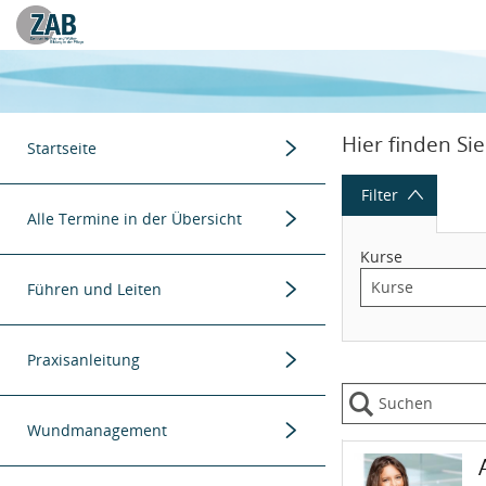
Datentabelle mit 9 Zeilen und 9 Spalten
Menügruppe
Hier finden Si
Startseite
Menügruppe
Filter
Zurück zur Homepage
Alle Termine in der Übersicht
Kurse
Menügruppe
Alle Fort- und Weiterbildungen
Führen und Leiten
Menügruppe
Alle Tagesseminare
Weiterbildungen
Praxisanleitung
Menügruppe
Weiterbildungen
Wundmanagement
K
Menügruppe