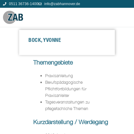
0511 36736-1400
info@zabhannover.de
BOCK, YVONNE
Themengebiete
Praxisanleitung
Berufspädagogische
Pflichtfortbildungen für
Praxisanleiter
Tagesveranstaltungen zu
pflegefachliche Themen
Kurzdarstellung / Werdegang