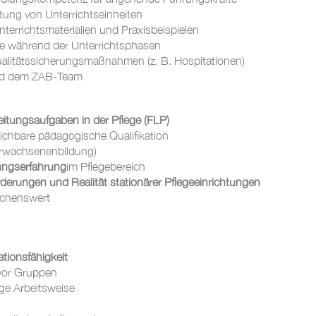
ung von Unterrichtseinheiten
terrichtsmaterialien und Praxisbeispielen
e während der Unterrichtsphasen
litätssicherungsmaßnahmen (z. B. Hospitationen)
und dem ZAB-Team
 Leitungsaufgaben in der Pflege (FLP)
eichbare pädagogische Qualifikation
 Erwachsenenbildung)
ungserfahrung
im Pflegebereich
rderungen und Realität stationärer Pflegeeinrichtungen
chenswert
ionsfähigkeit
 vor Gruppen
ige Arbeitsweise