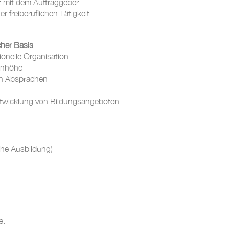
t mit dem Auftraggeber
freiberuflichen Tätigkeit
icher Basis
ionelle Organisation
enhöhe
hen Absprachen
entwicklung von Bildungsangeboten
:
che Ausbildung)
e.