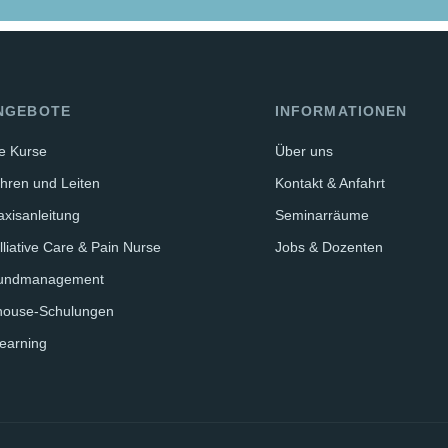
NGEBOTE
INFORMATIONEN
le Kurse
Über uns
hren und Leiten
Kontakt & Anfahrt
axisanleitung
Seminarräume
lliative Care & Pain Nurse
Jobs & Dozenten
undmanagement
house-Schulungen
earning