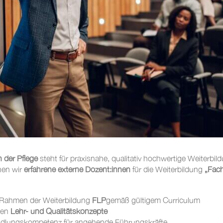
 der Pflege
steht für praxisnahe, qualitativ hochwertige Weiterbil
hen wir
erfahrene externe Dozent:innen
für die Weiterbildung
„Fach
 Rahmen der Weiterbildung
FLP
gemäß gültigem Curriculum
nen
Lehr- und Qualitätskonzepte
ndlungskompetenz für angehende Führungskräfte