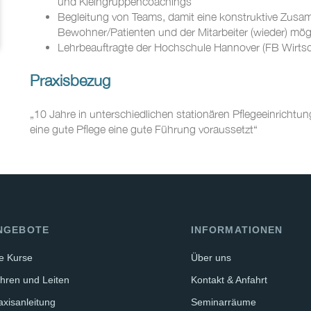
und Kleingruppencoachings
Begleitung von Teams, damit eine konstruktive Zusa
Bewohner/Patienten und der Mitarbeiter (wieder) mög
Lehrbeauftragte der Hochschule Hannover (FB Wirtsc
Praxisbezug
„10 Jahre in unterschiedlichen stationären Pflegeeinricht
eine gute Pflege eine gute Führung voraussetzt“
NGEBOTE
INFORMATIONEN
le Kurse
Über uns
hren und Leiten
Kontakt & Anfahrt
axisanleitung
Seminarräume