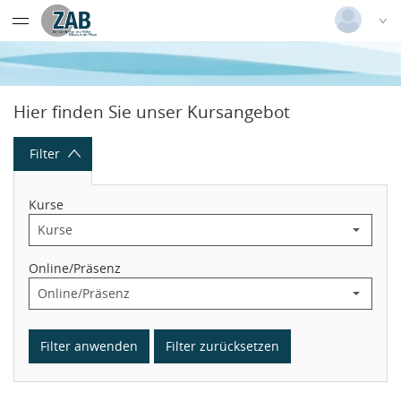
Datentabelle mit 23 Zeilen und 9 Spalten
Deutsch
|
Englisch
Login
Hier finden Sie unser Kursangebot
Versionsnummer: 2026.1.04.62421
Filter
Kurse
Online/Präsenz
Filter anwenden
Filter zurücksetzen