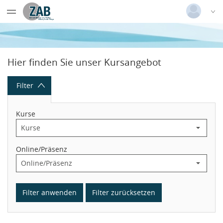
Datentabelle mit 23 Zeilen und 9 Spalten
Deutsch
|
Englisch
Login
Hier finden Sie unser Kursangebot
Versionsnummer: 2026.1.04.62421
Filter
Kurse
Online/Präsenz
Filter anwenden
Filter zurücksetzen