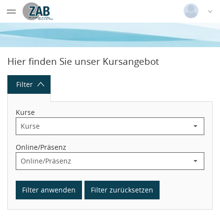
Datentabelle mit 23 Zeilen und 9 Spalten
Deutsch
|
Englisch
Login
Hier finden Sie unser Kursangebot
Versionsnummer: 2026.1.04.62421
Filter
Kurse
Online/Präsenz
Filter anwenden
Filter zurücksetzen