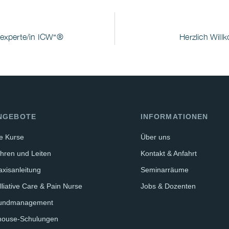
dexperte/in ICW“®
Herzlich Will
NGEBOTE
INFORMATIONEN
le Kurse
Über uns
hren und Leiten
Kontakt & Anfahrt
axisanleitung
Seminarräume
lliative Care & Pain Nurse
Jobs & Dozenten
undmanagement
house-Schulungen