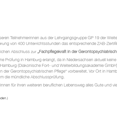
eren Teilnehmerinnen aus der Lehrgangsgruppe GP 19 der Weiterb
erung von 400 Unterrichtsstunden das entsprechende ZAB-Zertifik
tlichen Abschluss zur
„Fachpflegekraft in der Gerontopsychiatrisch
rne Prüfung in Hamburg erlangt, da in Niedersachsen aktuell kein
 Hamburg (Diakonische Fort- und Weiterbildungsakademie GmbH) a
in der Gerontopsychiatrischen Pflege“ vorbereitet. Vor Ort in Ham
um die mündliche Abschlussprüfung.
en für ihren weiteren beruflichen Lebensweg alles Gute und viel
nden.)