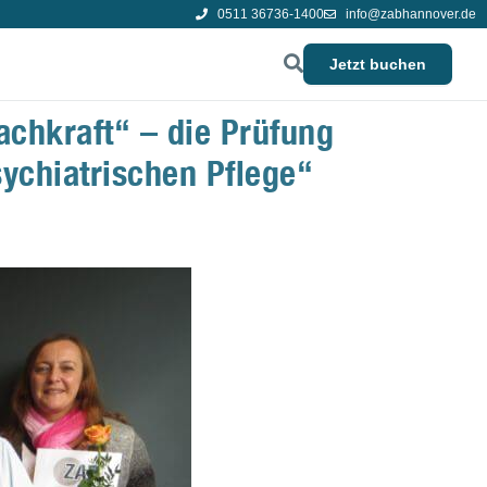
0511 36736-1400
info@zabhannover.de
Jetzt buchen
achkraft“ – die Prüfung
sychiatrischen Pflege“