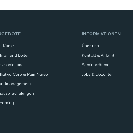
NGEBOTE
INFORMATIONEN
le Kurse
Über uns
hren und Leiten
Kontakt & Anfahrt
axisanleitung
Seminarräume
lliative Care & Pain Nurse
Jobs & Dozenten
undmanagement
house-Schulungen
earning