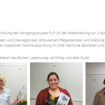
üfung der Lehrgangsgruppe FLP 30 der Weiterbildung zur „Fachkra
nalen und überregionalen ambulanten Pflegediensten und stationä
e der staatlichen Abschlussprüfung im ZAB Hannover absolviert u
eren beruflichen Lebensweg viel Erfolg und alles Gute!