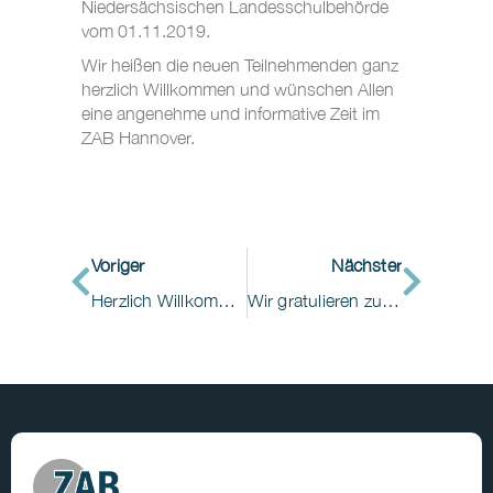
Niedersächsischen Landesschulbehörde
vom 01.11.2019.
Wir heißen die neuen Teilnehmenden ganz
herzlich Willkommen und wünschen Allen
eine angenehme und informative Zeit im
ZAB Hannover.
Voriger
Nächster
Herzlich Willkommen zur Leitungsweiterbildung im ZAB Hannover!
Wir gratulieren zum erfolgreichen Abschluss der Weiterbildung „Pain Nurse/ Pflegerischer Schmerzexperte“!