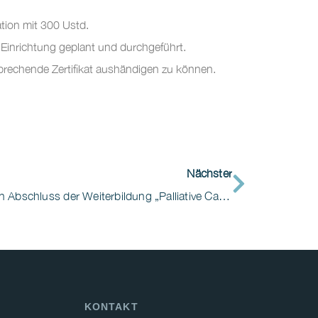
ation mit 300 Ustd.
 Einrichtung geplant und durchgeführt.
sprechende Zertifikat aushändigen zu können.
Nächster
Wir gratulieren zum erfolgreichen Abschluss der Weiterbildung „Palliative Care“!
KONTAKT