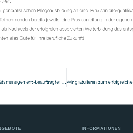
viert.
 generalistischen Pflegeausbildung an eine Praxisanleiterqualifik
eilnehmenden bereits jeweils eine Praxisanleitung in der eigenen
 als Nachweis der erfolgreich absolvierten Weiterbildung das ent
n alles Gute für Ihre berufliche Zukunft!
Herzlich Willkommen zur Weiterbildung „Qualitätsmanagement-beauftragter (m/w/d) im Gesundheitswesen“ – QMB
NGEBOTE
INFORMATIONEN