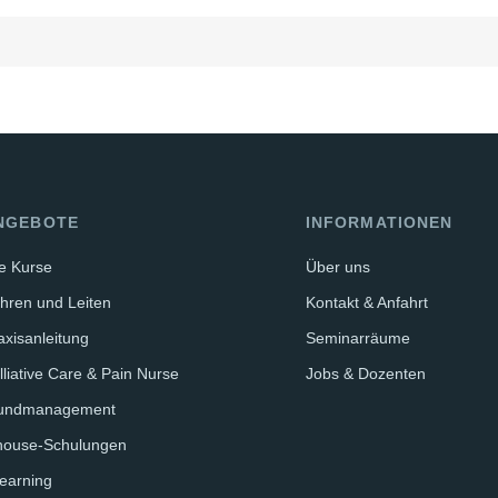
NGEBOTE
INFORMATIONEN
le Kurse
Über uns
hren und Leiten
Kontakt & Anfahrt
axisanleitung
Seminarräume
lliative Care & Pain Nurse
Jobs & Dozenten
undmanagement
house-Schulungen
earning