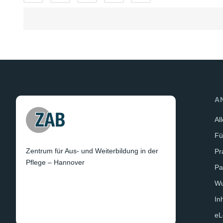
A
Al
Fü
Zentrum für Aus- und Weiterbildung in der
Pr
Pflege – Hannover
Pa
W
In
eL