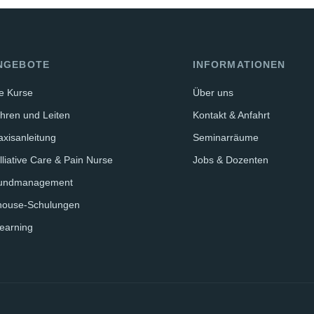
NGEBOTE
INFORMATIONEN
le Kurse
Über uns
hren und Leiten
Kontakt & Anfahrt
axisanleitung
Seminarräume
lliative Care & Pain Nurse
Jobs & Dozenten
undmanagement
house-Schulungen
earning