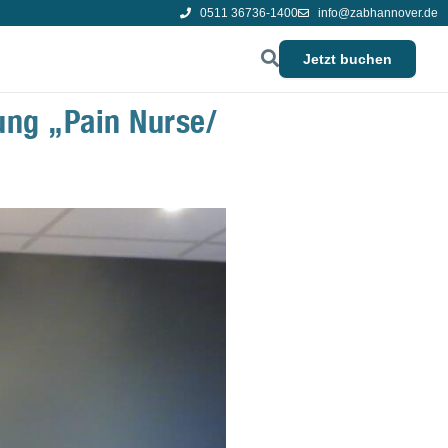
0511 36736-1400
info@zabhannover.de
Jetzt buchen
ung „Pain Nurse/