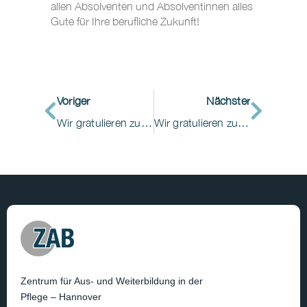
allen Absolventen und Absolventinnen alles
Gute für Ihre berufliche Zukunft!
Voriger
Nächster
Wir gratulieren zum 1. Schritt auf dem Weg zum erfolgreichen Abschluss der Weiterbildung zur/zum „Wundexperte/in“
Wir gratulieren zum erfolgreichen Abschluss der Weiterbildung zur „Fachkraft Palliative Care“!
Zentrum für Aus- und Weiterbildung in der
Pflege – Hannover