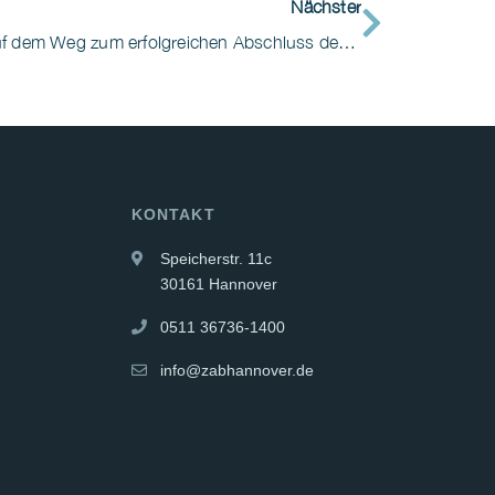
Nächster
Wir gratulieren zum 1. Schritt auf dem Weg zum erfolgreichen Abschluss der Weiterbildung „Wundexperte“ (m/w/d)
KONTAKT
Speicherstr. 11c
30161 Hannover
0511 36736-1400
info@zabhannover.de