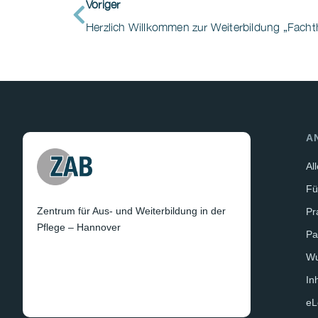
Voriger
Herzlich Willkommen zur Weiterbildung „Fac
A
Al
Fü
Zentrum für Aus- und Weiterbildung in der
Pr
Pflege – Hannover
Pa
W
In
eL