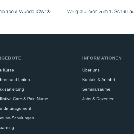
htherapeut Wunde ICW“®
NGEBOTE
INFORMATIONEN
le Kurse
Über uns
hren und Leiten
Kontakt & Anfahrt
axisanleitung
Seminarräume
lliative Care & Pain Nurse
Jobs & Dozenten
undmanagement
house-Schulungen
earning