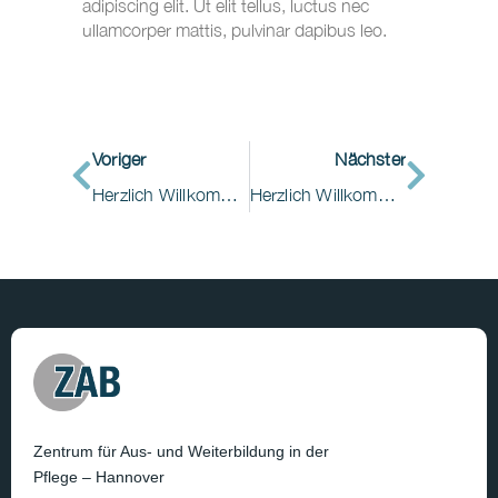
adipiscing elit. Ut elit tellus, luctus nec
ullamcorper mattis, pulvinar dapibus leo.
Voriger
Nächster
Herzlich Willkommen zur Weiterbildung „Wundexperte/in ICW“®
Herzlich Willkommen zur Leitungsweiterbildung im ZAB Hannover!
Zentrum für Aus- und Weiterbildung in der
Pflege – Hannover