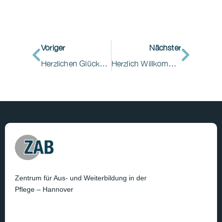
Voriger
Nächster
Herzlichen Glückwunsch zum erfolgreichen Abschluss der Weiterbildung zum/zur „Praxisanleiter/-in“!
Herzlich Willkommen zur Weiterbildung „Fachkraft Palliative Care“ im ZAB!
Zentrum für Aus- und Weiterbildung in der
Pflege – Hannover