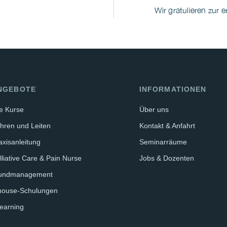
Wir gratulieren zur 
NGEBOTE
INFORMATIONEN
le Kurse
Über uns
hren und Leiten
Kontakt & Anfahrt
axisanleitung
Seminarräume
lliative Care & Pain Nurse
Jobs & Dozenten
undmanagement
house-Schulungen
earning