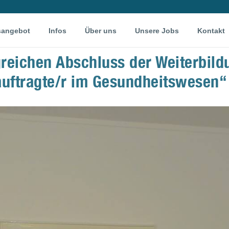
sangebot
Infos
Über uns
Unsere Jobs
Kontakt
greichen Abschluss der Weiterbild
uftragte/r im Gesundheitswesen“