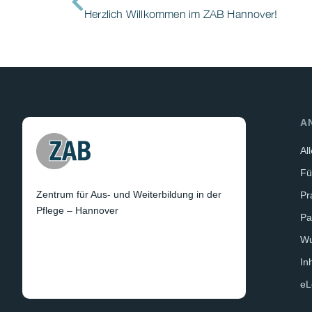
Herzlich Willkommen im ZAB Hannover!
A
Al
Fü
Zentrum für Aus- und Weiterbildung in der
Pr
Pflege – Hannover
Pa
W
In
eL